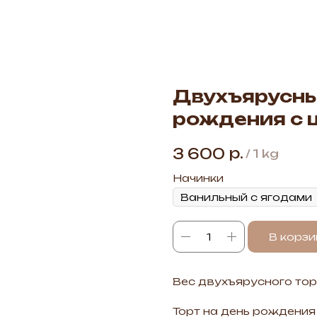
Двухъярусны
рождения с 
р.
3 600
/
1 kg
Начинки
В корзи
Вес двухъярусного торт
Торт на день рождения