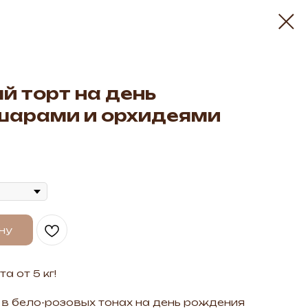
й торт на день
шарами и орхидеями
ну
а от 5 кг!
 в бело-розовых тонах на день рождения