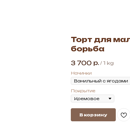
Торт для ма
борьба
р.
3 700
/
1 kg
Начинки
Покрытие
В корзину