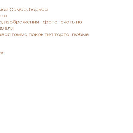
емой Самбо, борьба
та.
а, изображения - фотопечать на
амели
вая гамма покрытия торта, любые
ие