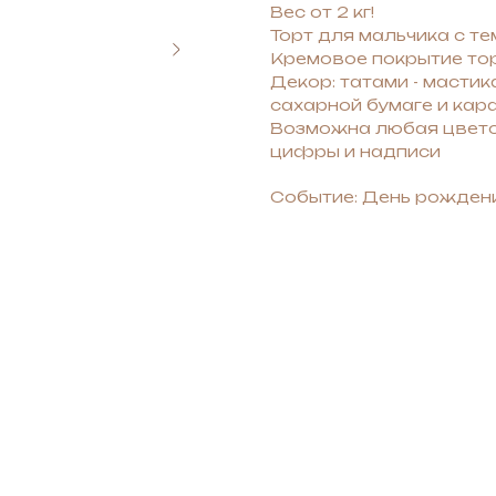
Вес от 2 кг!
Торт для мальчика с т
Кремовое покрытие тор
Декор: татами - мастик
сахарной бумаге и кар
Возможна любая цвето
цифры и надписи
Событие: День рожден