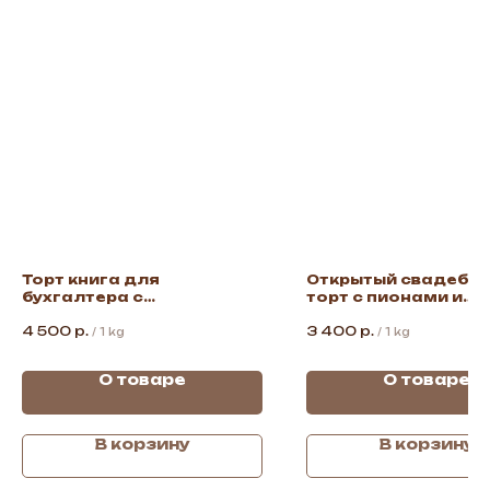
Торт книга для
Открытый свадебн
бухгалтера с
торт с пионами и
калькулятором и
ягодами
4 500
р.
3 400
р.
накладными
/
1 kg
/
1 kg
О товаре
О товаре
В корзину
В корзину