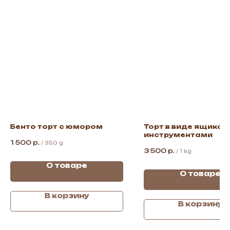
Бенто торт с юмором
Торт в виде ящика с
инструментами
1 500
р.
/
350 g
3 500
р.
/
1 kg
О товаре
О товаре
В корзину
В корзину