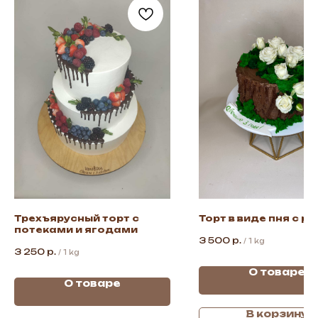
Трехъярусный торт с
Торт в виде пня с р
потеками и ягодами
3 500
р.
/
1 kg
3 250
р.
/
1 kg
О товаре
О товаре
В корзину